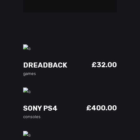
ADD TO CART
£
32.00
DREADBACK
games
ADD TO CART
£
400.00
SONY PS4
consoles
ADD TO CART